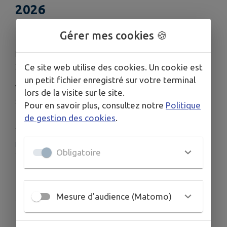
2026
Publié le mardi 26 mai 2026 - Dangeau
Gérer mes cookies 🍪
Le conseil municipal se réunira le vendredi 5 juin
2026 à 19 h 00 à la mairie.
Ce site web utilise des cookies. Un cookie est
un petit fichier enregistré sur votre terminal
Vous trouverez ci-joint l'ordre du jour de la
lors de la visite sur le site.
séance.
Pour en savoir plus, consultez notre
Politique
de gestion des cookies
.
HORAIRES
Obligatoire
19 h 00
Télécharger la pièce jointe
Mesure d'audience (Matomo)
Publié par la mairie