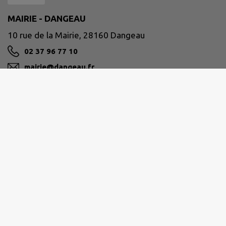
MAIRIE - DANGEAU
10 rue de la Mairie, 28160 Dangeau
02 37 96 77 10
mairie@dangeau.fr
M'Y RENDRE
www.dangeau.fr
BONNEVALAIS
19, rue Saint-Roch 28800 BONNEVAL